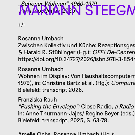
„Schöner Wohnen“, 1960-1979
MARIANN STEEGM
transcript Verlag 2025
+/-
VERANS
Rosanna Umbach
Zwischen Kollektiv und Küche: Rezeptionsge
& Harald R. Stühlinger (Hg.):
OFF! De-Centerin
https://doi.org/10.34727/2026/isbn.978-3-85
Call for P
Rosanna Umbach
Wohnen im Display: Von Haushaltscomputern u
1979), in: Christina Bartz et al. (Hg.):
Computer
Bielefeld: transcript 2026.
Franziska Rauh
2026
CfP: Spaces o
"Pushing the Envelope":
Close Radio
, a Radio
in: Anne Thurmann-Jajes/ Regine Beyer (eds.):
Bielefeld: transcript, 2025, S. 63-78.
Amelie Ochs, Rosanna Umbach (Hg.):