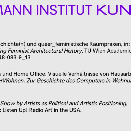
ANN INSTITUT
KU
TALTUNGEN
schichte(n) und queer_feministische Raumpraxen
, i
g Feminist Architectural History
, TU Wien Academic
448-083-9_13
apers
nd Home Office. Visuelle Verhältnisse von Hausarbe
Wohnen. Zur Geschichte des Computers in Wohnum
f Intimacy
 Show by Artists as Political and Artistic Positioning
,
 Listen Up! Radio Art in the USA.