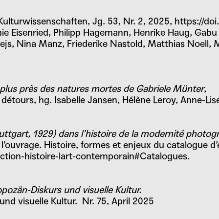
d Kulturwissenschaften, Jg. 53, Nr. 2, 2025,
https://do
ie Eisenried, Philipp Hagemann, Henrike Haug, Gabu 
ejs, Nina Manz, Friederike Nastold, Matthias Noell,
 plus près des natures mortes de Gabriele Münter
,
 détours, hg.
Isabelle Jansen
,
Hélène Leroy
,
Anne-Li
uttgart, 1929) dans l’histoire de la modernité photo
 l’ouvrage. Histoire, formes et enjeux du catalogue d
ection-histoire-lart-contemporain#Catalogues.
opozän-Diskurs und visuelle Kultur.
nd visuelle Kultur. Nr. 75, April 2025