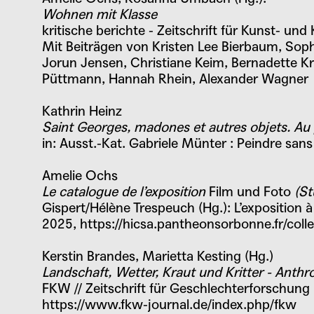
Wohnen mit Klasse
kritische berichte - Zeitschrift für Kunst- un
Mit Beiträgen von Kristen Lee Bierbaum, Soph
Jorun Jensen, Christiane Keim, Bernadette Kr
Püttmann, Hannah Rhein, Alexander Wagner
Kathrin Heinz
Saint Georges, madones et autres objets. Au
in: Ausst.-Kat.
Gabriele Münter : Peindre sans
Amelie Ochs
Le catalogue de l’exposition
Film und Foto
(St
Gispert/Hélène Trespeuch (Hg.): L’exposition à
2025,
https://hicsa.pantheonsorbonne.fr/coll
Kerstin Brandes, Marietta Kesting (Hg.)
Landschaft, Wetter, Kraut und Kritter - Anthr
FKW // Zeitschrift für Geschlechterforschung u
https://www.fkw-journal.de/index.php/fkw