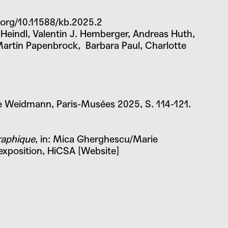
i.org/10.11588/kb.2025.2
Heindl, Valentin J. Hemberger, Andreas Huth,
 Martin Papenbrock, Barbara Paul, Charlotte
se Weidmann
, Paris-Musées 2025, S. 114-121.
graphique
, in: Mica Gherghescu/Marie
’exposition, HiCSA [Website]