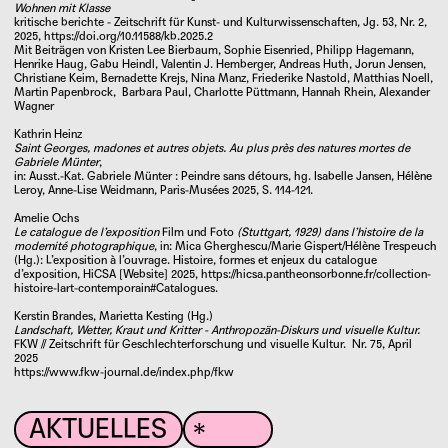
Wohnen mit Klasse
kritische berichte - Zeitschrift für Kunst- und Kulturwissenschaften, Jg. 53, Nr. 2,
2025,
https://doi.org/10.11588/kb.2025.2
Mit Beiträgen von Kristen Lee Bierbaum, Sophie Eisenried, Philipp Hagemann,
Henrike Haug, Gabu Heindl, Valentin J. Hemberger, Andreas Huth, Jorun Jensen,
Christiane Keim, Bernadette Krejs, Nina Manz, Friederike Nastold, Matthias Noell,
Martin Papenbrock, Barbara Paul, Charlotte Püttmann, Hannah Rhein, Alexander
Wagner
Kathrin Heinz
Saint Georges, madones et autres objets. Au plus près des natures mortes de
Gabriele Münter
,
in: Ausst.-Kat.
Gabriele Münter : Peindre sans détours, hg.
Isabelle Jansen
,
Hélène
Leroy
,
Anne-Lise Weidmann
, Paris-Musées 2025, S. 114-121.
Amelie Ochs
Le catalogue de l’exposition
Film und Foto
(Stuttgart, 1929) dans l’histoire de la
modernité photographique
, in: Mica Gherghescu/Marie Gispert/Hélène Trespeuch
(Hg.): L’exposition à l’ouvrage. Histoire, formes et enjeux du catalogue
d’exposition, HiCSA [Website] 2025,
https://hicsa.pantheonsorbonne.fr/collection-
histoire-lart-contemporain#Catalogues.
Kerstin Brandes, Marietta Kesting (Hg.)
Landschaft, Wetter, Kraut und Kritter - Anthropozän-Diskurs und visuelle Kultur.
FKW // Zeitschrift für Geschlechterforschung und visuelle Kultur. Nr. 75, April
2025
https://www.fkw-journal.de/index.php/fkw
AKTUELLES