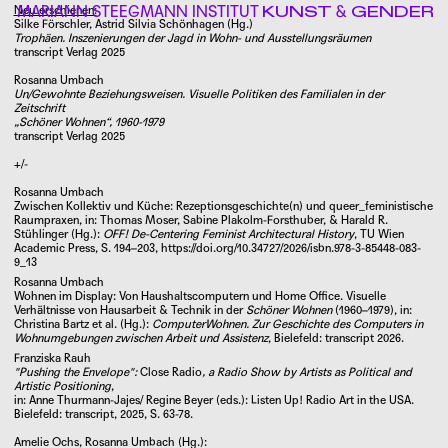
MARIANN STEEGMANN INSTITUT
&
Neu erschienen:
KUNST
GENDER
Silke Förschler, Astrid Silvia Schönhagen (Hg.)
Trophäen. Inszenierungen der Jagd in Wohn- und Ausstellungsräumen
transcript Verlag 2025
PERSONEN
Rosanna Umbach
Un/Gewohnte Beziehungsweisen. Visuelle Politiken des Familialen in der
Leitung
Zeitschrift
„Schöner Wohnen“, 1960-1979
Mitarbeiter*innen
transcript Verlag 2025
Assoziierte Wissenschaftler*innen
+/-
Vorstand
Rosanna Umbach
Wissenschaftlicher Beirat
Zwischen Kollektiv und Küche: Rezeptionsgeschichte(n) und queer_feministische
Raumpraxen
, in: Thomas Moser, Sabine Plakolm-Forsthuber, & Harald R.
Stifterin
Stühlinger (Hg.):
OFF! De-Centering Feminist Architectural History
, TU Wien
Academic Press, S. 194–203,
https://doi.org/10.34727/2026/isbn.978-3-85448-083-
Ehemalige
9_13
Rosanna Umbach
Wohnen im Display: Von Haushaltscomputern und Home Office. Visuelle
Verhältnisse von Hausarbeit & Technik in der
Schöner Wohnen
(1960–1979), in:
Christina Bartz et al. (Hg.):
ComputerWohnen. Zur Geschichte des Computers in
Wohnumgebungen zwischen Arbeit und Assistenz
, Bielefeld: transcript 2026.
Franziska Rauh
"Pushing the Envelope":
Close Radio
, a Radio Show by Artists as Political and
Artistic Positioning
,
in: Anne Thurmann-Jajes/ Regine Beyer (eds.): Listen Up! Radio Art in the USA.
Bielefeld: transcript, 2025, S. 63-78.
Amelie Ochs, Rosanna Umbach (Hg.):