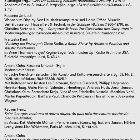
Stühlinger (Hg.):
OFF! De-Centering Feminist Architectural History
, TU Wien
Academic Press, S. 194–203,
https://doi.org/10.34727/2026/isbn.978-3-85448-083-
9_13
Rosanna Umbach
Wohnen im Display: Von Haushaltscomputern und Home Office. Visuelle
Verhältnisse von Hausarbeit & Technik in der
Schöner Wohnen
(1960–1979), in:
Christina Bartz et al. (Hg.):
ComputerWohnen. Zur Geschichte des Computers in
Wohnumgebungen zwischen Arbeit und Assistenz
, Bielefeld: transcript 2026.
Franziska Rauh
"Pushing the Envelope":
Close Radio
, a Radio Show by Artists as Political and
Artistic Positioning
,
in: Anne Thurmann-Jajes/ Regine Beyer (eds.): Listen Up! Radio Art in the USA.
Bielefeld: transcript, 2025, S. 63-78.
Amelie Ochs, Rosanna Umbach (Hg.):
Wohnen mit Klasse
kritische berichte - Zeitschrift für Kunst- und Kulturwissenschaften, Jg. 53, Nr. 2,
2025,
https://doi.org/10.11588/kb.2025.2
Mit Beiträgen von Kristen Lee Bierbaum, Sophie Eisenried, Philipp Hagemann,
Henrike Haug, Gabu Heindl, Valentin J. Hemberger, Andreas Huth, Jorun Jensen,
Christiane Keim, Bernadette Krejs, Nina Manz, Friederike Nastold, Matthias Noell,
Martin Papenbrock, Barbara Paul, Charlotte Püttmann, Hannah Rhein, Alexander
Wagner
Kathrin Heinz
Saint Georges, madones et autres objets. Au plus près des natures mortes de
Gabriele Münter
,
in: Ausst.-Kat.
Gabriele Münter : Peindre sans détours, hg.
Isabelle Jansen
,
Hélène
Leroy
,
Anne-Lise Weidmann
, Paris-Musées 2025, S. 114-121.
Amelie Ochs