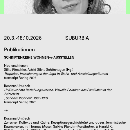
20.3.-18.10.2026
SUBURBIA
Publikationen
SCHRIFTENREIHE WOHNEN+/-AUSSTELLEN
Neu erschienen:
Silke Förschler, Astrid Silvia Schönhagen (Hg.)
Trophäen. Inszenierungen der Jagd in Wohn- und Ausstellungsräumen
transcript Verlag 2025
Rosanna Umbach
Un/Gewohnte Beziehungsweisen. Visuelle Politiken des Familialen in der
Zeitschrift
Alana Wilhelm
„Schöner Wohnen“, 1960-1979
Studentische Mitarbeiterin
transcript Verlag 2025
+/-
Rosanna Umbach
Zwischen Kollektiv und Küche: Rezeptionsgeschichte(n) und queer_feministische
Raumpraxen
, in: Thomas Moser, Sabine Plakolm-Forsthuber, & Harald R.