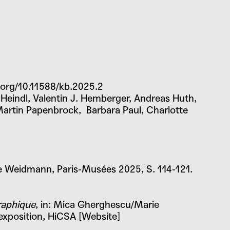
i.org/10.11588/kb.2025.2
Heindl, Valentin J. Hemberger, Andreas Huth,
 Martin Papenbrock, Barbara Paul, Charlotte
se Weidmann
, Paris-Musées 2025, S. 114-121.
graphique
, in: Mica Gherghescu/Marie
’exposition, HiCSA [Website]