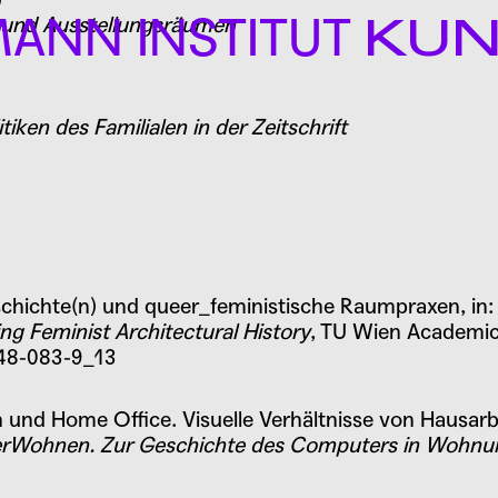
ANN INSTITUT
 und Ausstellungsräumen
KU
EN
ken des Familialen in der Zeitschrift
schichte(n) und queer_feministische Raumpraxen
, i
g Feminist Architectural History
, TU Wien Academic
448-083-9_13
nd Home Office. Visuelle Verhältnisse von Hausarbe
Wohnen. Zur Geschichte des Computers in Wohnum