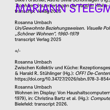
MARIANN STEEGM
Trophäen. Inszenierungen der Jagd in Wohn-
transcript Verlag 2025
Rosanna Umbach
PERSON
Un/Gewohnte Beziehungsweisen. Visuelle Politi
„Schöner Wohnen“, 1960-1979
transcript Verlag 2025
+/-
Stifterin
Rosanna Umbach
Zwischen Kollektiv und Küche: Rezeptionsge
& Harald R. Stühlinger (Hg.):
OFF! De-Centerin
https://doi.org/10.34727/2026/isbn.978-3-85
Rosanna Umbach
Wohnen im Display: Von Haushaltscomputern u
1979), in: Christina Bartz et al. (Hg.):
Computer
Bielefeld: transcript 2026.