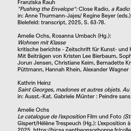
Franziska Rauh
"Pushing the Envelope":
Close Radio
, a Radio
in: Anne Thurmann-Jajes/ Regine Beyer (eds.):
Bielefeld: transcript, 2025, S. 63-78.
Amelie Ochs, Rosanna Umbach (Hg.):
Wohnen mit Klasse
kritische berichte - Zeitschrift für Kunst- un
Mit Beiträgen von Kristen Lee Bierbaum, Soph
Jorun Jensen, Christiane Keim, Bernadette Kr
Püttmann, Hannah Rhein, Alexander Wagner
Kathrin Heinz
Saint Georges, madones et autres objets. Au
in: Ausst.-Kat.
Gabriele Münter : Peindre sans
Amelie Ochs
Le catalogue de l’exposition
Film und Foto
(St
Mariann Steegmann
Gispert/Hélène Trespeuch (Hg.): L’exposition à
Stifterin des Mariann
2025,
https://hicsa.pantheonsorbonne.fr/coll