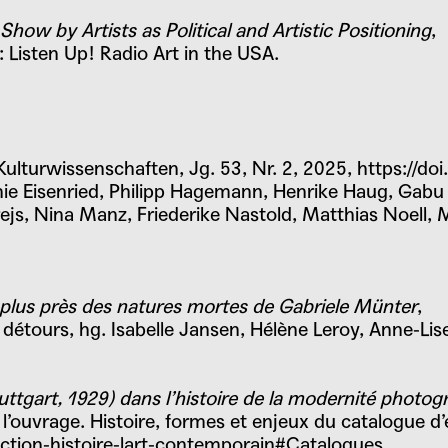
 Show by Artists as Political and Artistic Positioning
,
 Listen Up! Radio Art in the USA.
d Kulturwissenschaften, Jg. 53, Nr. 2, 2025,
https://do
ie Eisenried, Philipp Hagemann, Henrike Haug, Gabu 
ejs, Nina Manz, Friederike Nastold, Matthias Noell,
 plus près des natures mortes de Gabriele Münter
,
 détours, hg.
Isabelle Jansen
,
Hélène Leroy
,
Anne-Li
uttgart, 1929) dans l’histoire de la modernité photo
 l’ouvrage. Histoire, formes et enjeux du catalogue d
ection-histoire-lart-contemporain#Catalogues.