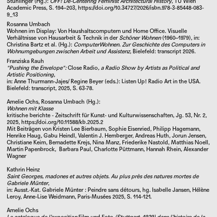
Stühlinger (Hg.):
OFF! De-Centering Feminist Architectural History
, TU Wien
Academic Press, S. 194–203,
https://doi.org/10.34727/2026/isbn.978-3-85448-083-
9_13
Rosanna Umbach
Wohnen im Display: Von Haushaltscomputern und Home Office. Visuelle
Verhältnisse von Hausarbeit & Technik in der
Schöner Wohnen
(1960–1979), in:
Christina Bartz et al. (Hg.):
ComputerWohnen. Zur Geschichte des Computers in
Wohnumgebungen zwischen Arbeit und Assistenz
, Bielefeld: transcript 2026.
Franziska Rauh
"Pushing the Envelope":
Close Radio
, a Radio Show by Artists as Political and
Artistic Positioning
,
in: Anne Thurmann-Jajes/ Regine Beyer (eds.): Listen Up! Radio Art in the USA.
Bielefeld: transcript, 2025, S. 63-78.
Amelie Ochs, Rosanna Umbach (Hg.):
Wohnen mit Klasse
kritische berichte - Zeitschrift für Kunst- und Kulturwissenschaften, Jg. 53, Nr. 2,
2025,
https://doi.org/10.11588/kb.2025.2
Mit Beiträgen von Kristen Lee Bierbaum, Sophie Eisenried, Philipp Hagemann,
Henrike Haug, Gabu Heindl, Valentin J. Hemberger, Andreas Huth, Jorun Jensen,
Christiane Keim, Bernadette Krejs, Nina Manz, Friederike Nastold, Matthias Noell,
Martin Papenbrock, Barbara Paul, Charlotte Püttmann, Hannah Rhein, Alexander
Wagner
Kathrin Heinz
Saint Georges, madones et autres objets. Au plus près des natures mortes de
Gabriele Münter
,
in: Ausst.-Kat.
Gabriele Münter : Peindre sans détours, hg.
Isabelle Jansen
,
Hélène
Leroy
,
Anne-Lise Weidmann
, Paris-Musées 2025, S. 114-121.
Amelie Ochs