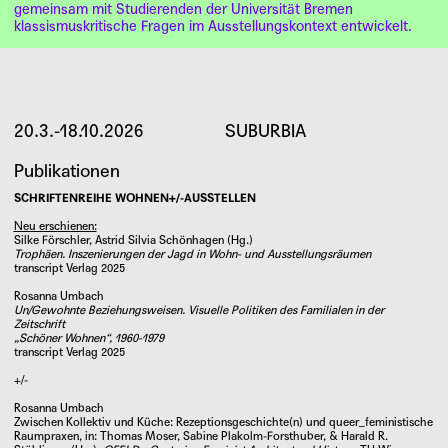
gemeinsam mit Studierenden der Universität Bremen
klassismuskritische Fragen im Ausstellungskontext entwickelt.
Kuratorinnen: Amelie Ochs, Rosanna Umbach
Eine Ausstellung des Forschungsfeldes
wohnen+/-ausstellen
in
der Kooperation des Instituts für Kunstwissenschaft –
Filmwissenschaft – Kunstpädagogik mit dem Mariann Steegmann
20.3.-18.10.2026
SUBURBIA
Institut. Kunst & Gender an der Universität Bremen in
Zusammenarbeit mit der Galerie Herold. Gefördert durch den
Publikationen
Senator für Kultur Bremen.
SCHRIFTENREIHE WOHNEN+/-AUSSTELLEN
ÖFFNUNGSZEITEN
Neu erschienen:
Do.: 15 — 20 Uhr, Freitag 11 — 14 Uhr &
Silke Förschler, Astrid Silvia Schönhagen (Hg.)
15 — 18 Uhr, So.: 15 — 18 Uhr und nach Vereinbarung.
Trophäen. Inszenierungen der Jagd in Wohn- und Ausstellungsräumen
transcript Verlag 2025
KATALOG DER AUSSTELLUNG
PROGRAMM
Rosanna Umbach
Un/Gewohnte Beziehungsweisen. Visuelle Politiken des Familialen in der
4. JULI, 20 UHR
Zeitschrift
Eröffnung
„Schöner Wohnen“, 1960-1979
8. JULI, 18 UHR
transcript Verlag 2025
Kurvertvortrag mit Silke Nowak (Berlin)
Klassenfragen in Kunsträumen
+/-
20. JULI, 15 - 18 UHR
Rosanna Umbach
Finissage mit einer Lesung von Leona Koldehoff
Zwischen Kollektiv und Küche: Rezeptionsgeschichte(n) und queer_feministische
Raumpraxen
, in: Thomas Moser, Sabine Plakolm-Forsthuber, & Harald R.