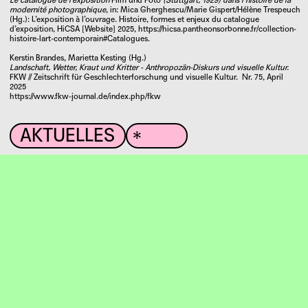
Le catalogue de l’exposition
Film und Foto
(Stuttgart, 1929) dans l’histoire de la
←
→
modernité photographique
, in: Mica Gherghescu/Marie Gispert/Hélène Trespeuch
(Hg.): L’exposition à l’ouvrage. Histoire, formes et enjeux du catalogue
d’exposition, HiCSA [Website] 2025,
https://hicsa.pantheonsorbonne.fr/collection-
histoire-lart-contemporain#Catalogues.
Kerstin Brandes, Marietta Kesting (Hg.)
Landschaft, Wetter, Kraut und Kritter - Anthropozän-Diskurs und visuelle Kultur.
FKW // Zeitschrift für Geschlechterforschung und visuelle Kultur. Nr. 75, April
2025
https://www.fkw-journal.de/index.php/fkw
AKTUELLES